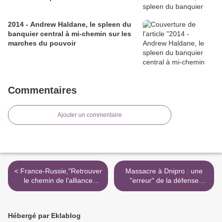
2014 - Andrew Haldane, le spleen du
banquier central à mi-chemin sur les
marches du pouvoir
Commentaires
Ajouter un commentaire
< France-Russie,"Retrouver
Massacre à Dnipro : une
le chemin de l’alliance
"erreur" de la défense
eurasiatique" : nouvelle
ukrainienne qui coûte sa
interview de Pierre De
place au N°3 du régime >
Gaulle sur Sud-Radio !
Hébergé par Eklablog