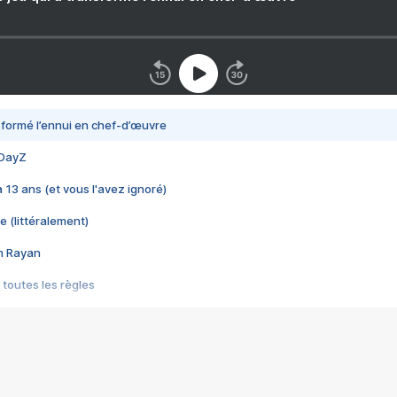
nsformé l’ennui en chef-d’œuvre
 DayZ
 a 13 ans (et vous l'avez ignoré)
e (littéralement)
im Rayan
 toutes les règles
s les jeux vidéo
us choquant de Rockstar ? - Le scandale BULLY
e plus moche de Steam