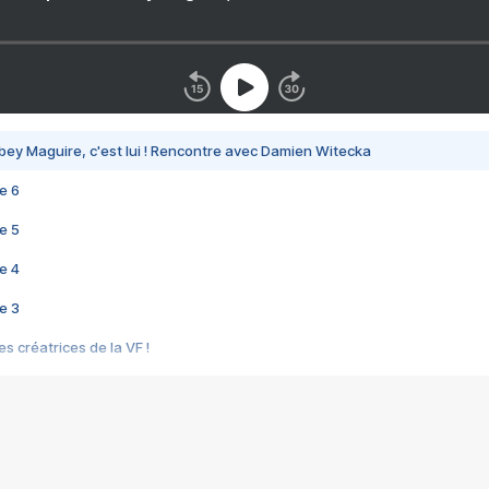
bey Maguire, c'est lui ! Rencontre avec Damien Witecka
e 6
e 5
e 4
e 3
s créatrices de la VF !
e 2
e 1
e Mektoub My Love arrive enfin ! Rencontre avec Shaïn Boumedine et Sal