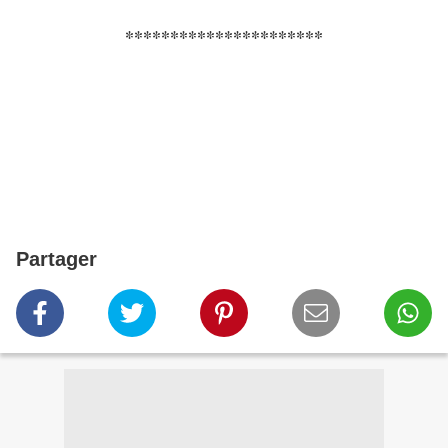
**********************
Partager