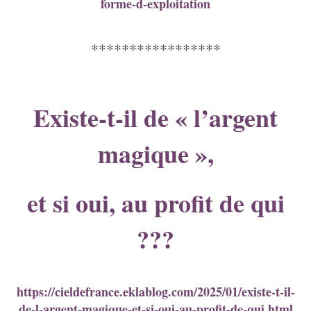
forme-d-exploitation
*****************
Existe-t-il de « l’argent
magique »,
et si oui, au profit de qui
???
https://cieldefrance.eklablog.com/2025/01/existe-t-il-
de-l-argent-magique-et-si-oui-au-profit-de-qui.html