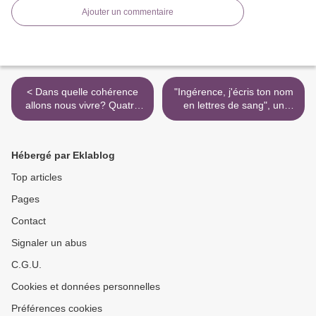
Ajouter un commentaire
< Dans quelle cohérence
"Ingérence, j'écris ton nom
allons nous vivre? Quatre
en lettres de sang", un
temps forts du débat
poème surréaliste de
Dugois-Hume-Luniterre
Donald Trump, rewrité au
Liban par Morgan Ortagus
Hébergé par Eklablog
>
Top articles
Pages
Contact
Signaler un abus
C.G.U.
Cookies et données personnelles
Préférences cookies