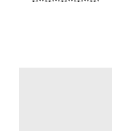
*********************