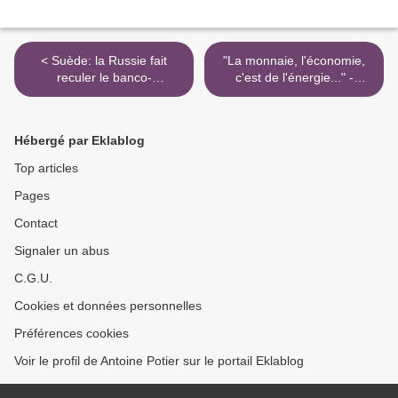
< Suède: la Russie fait
"La monnaie, l'économie,
reculer le banco-
c'est de l'énergie..." -
centralisme
Thermodynamique et
entropie: une suite au débat
sur AgoraVox >
Hébergé par Eklablog
Top articles
Pages
Contact
Signaler un abus
C.G.U.
Cookies et données personnelles
Préférences cookies
Voir le profil de Antoine Potier sur le portail Eklablog