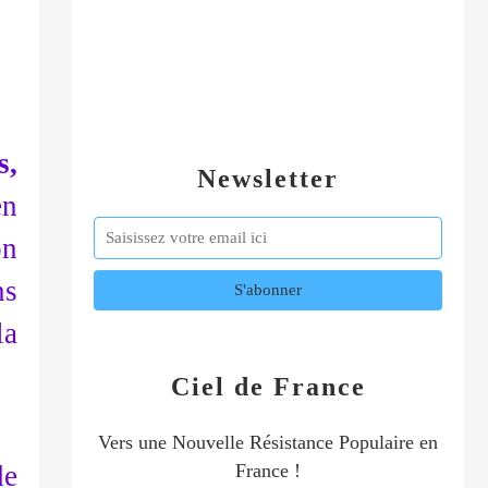
s,
Newsletter
n
on
ns
la
Ciel de France
Vers une Nouvelle Résistance Populaire en
de
France !