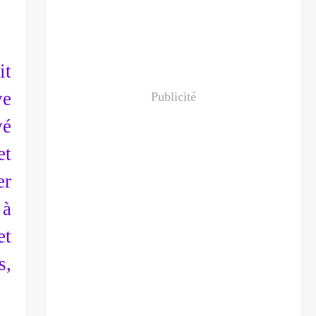
it
ve
Publicité
vé
et
er
 à
et
s,