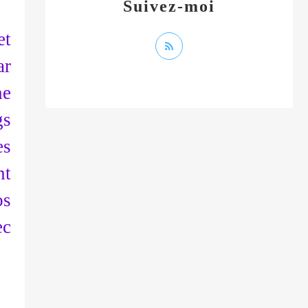
Suivez-moi
et
ar
ne
gs
es
nt
os
ec