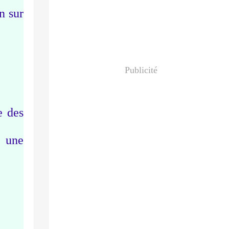
n sur
Publicité
e des
é une