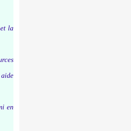
et la
urces
 aide
mi en