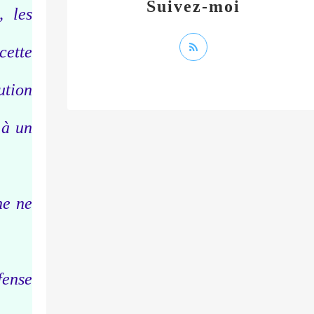
Suivez-moi
, les
cette
ution
 à un
ne ne
fense