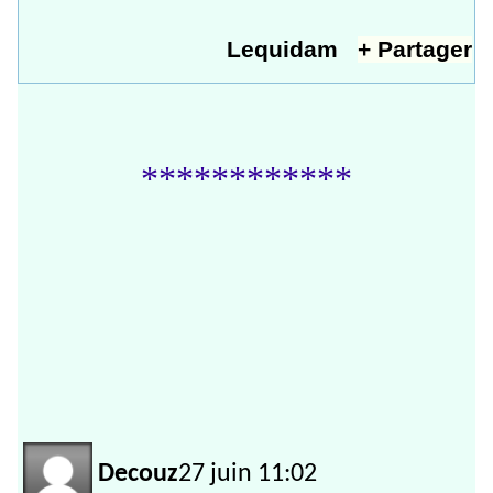
Lequidam
+ Partager
************
Decouz
27 juin 11:02