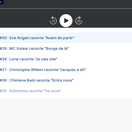
#30 : Eve Angeli raconte "Avant de partir"
#29 : MC Solaar raconte "Bouge de là"
28 : Lorie raconte "Je vais vite"
#27 : Christophe Willem raconte "Jacques a dit"
#26 : Chimène Badi raconte "Entre nous"
#25 : Indochine raconte "3e sexe"
#24 : Zaho raconte "C'est chelou"
#23 : Patrick Bruel raconte "Au café des délices"
#22 : Kyo raconte "Le chemin"