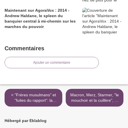
Maintenant sur AgoraVox : 2014 -
Andrew Haldane, le spleen du
banquier central à mi-chemin sur les
marches du pouvoir
Commentaires
Ajouter un commentaire
< "Frères musulmans" et
Macron, Merz, Starmer, "le
"fuites du rapport": la
mouchoir et la cuillère", et
prétendue "laïcité"
quelle autre arme de
macronienne dans
guerre??? (Chanson) >
l'impasse du
Hébergé par Eklablog
communautarisme