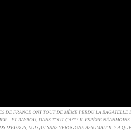
ICHES DE FRANCE ONT TOUT DE MÊME PERDU LA BAGATELLE D
ER... ET BAYROU, DANS TOUT ÇA??? IL ESPÈRE NÉANMOIN
DS D'EUROS, LUI QUI SANS VERGOGNE ASSUMAIT IL Y A 