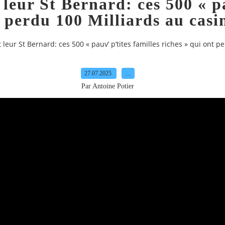
leur St Bernard: ces 500 « pa
t perdu 100 Milliards au casi
 leur St Bernard: ces 500 « pauv’ p’tites familles riches » qui ont p
27.07.2025
…
Par Antoine Potier