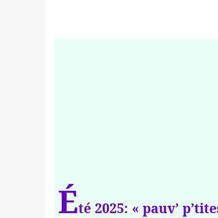
É
té 2025: « pauv’ p’ti