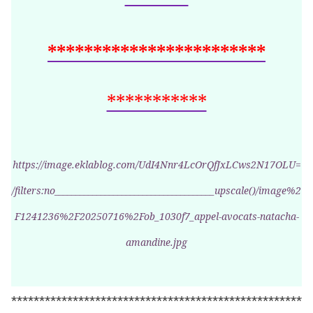
************************
***********
https://image.eklablog.com/UdI4Nnr4LcOrQfJxLCws2N17OLU=
/filters:no______________________________________upscale()/image%2
F1241236%2F20250716%2Fob_1030f7_appel-avocats-natacha-
amandine.jpg
****************************************************