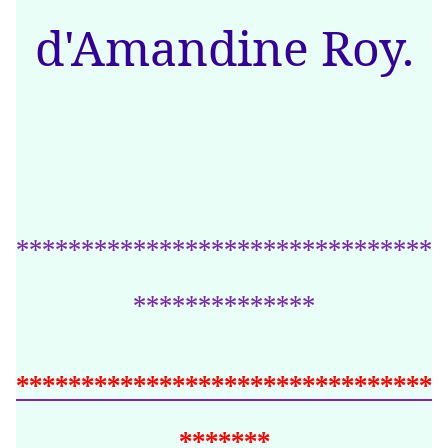
d'Amandine Roy.
********************************
**************
********************************
*******