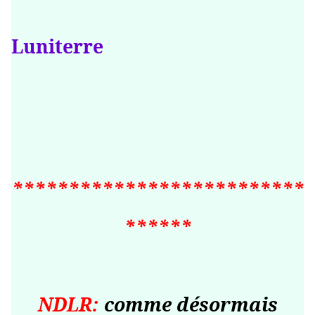
Luniterre
**************************
******
NDLR:
comme désormais