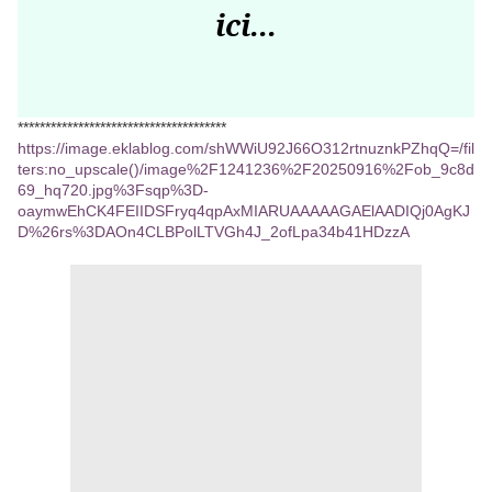
ici...
**************************************
https://image.eklablog.com/shWWiU92J66O312rtnuznkPZhqQ=/fil
ters:no_upscale()/image%2F1241236%2F20250916%2Fob_9c8d
69_hq720.jpg%3Fsqp%3D-
oaymwEhCK4FEIIDSFryq4qpAxMIARUAAAAAGAElAADIQj0AgKJ
D%26rs%3DAOn4CLBPolLTVGh4J_2ofLpa34b41HDzzA