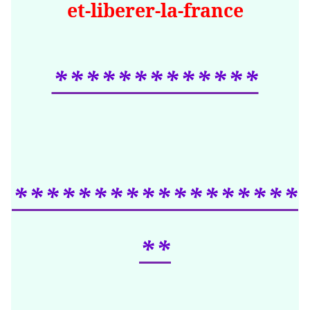
et-liberer-la-france
*************
******************
**