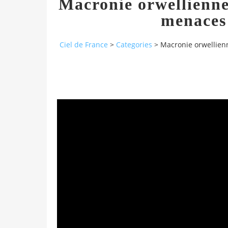
Macronie orwellienne:
menaces 
Ciel de France
>
Categories
>
Macronie orwellienn