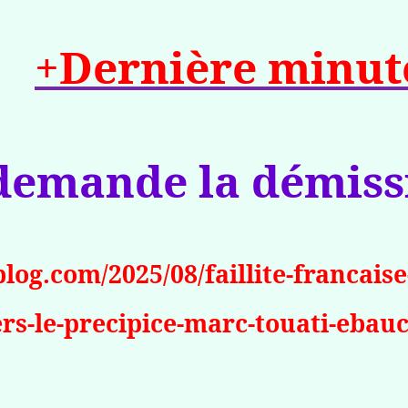
+Dernière
minut
demande la démiss
blog.com/2025/08/faillite-francai
vers-le-precipice-marc-touati-eba