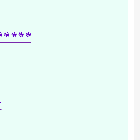
*****
: