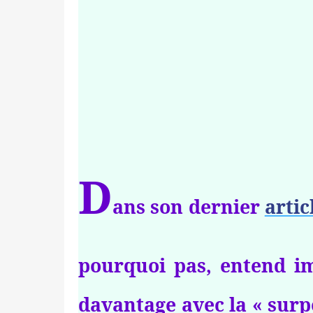
D
ans son dernier
artic
pourquoi pas, entend im
davantage avec la « surpo