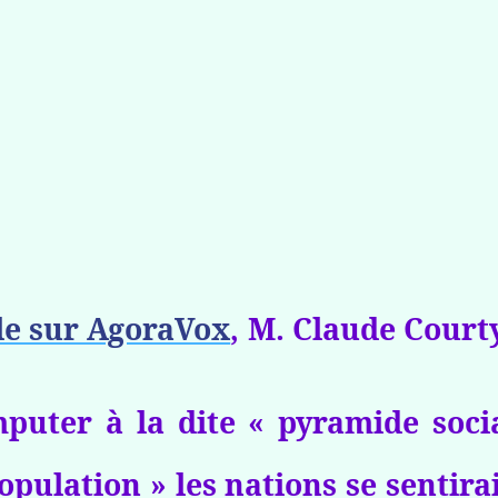
le sur AgoraVox
, M. Claude Courty
puter à la dite « pyramide socia
pulation » les nations se sentirai