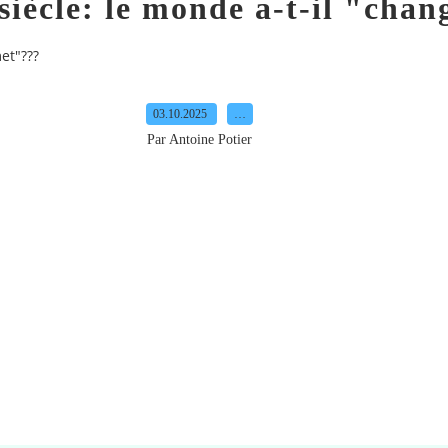
iècle: le monde a-t-il "cha
et"???
03.10.2025
…
Par Antoine Potier