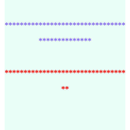
********************************
**************
********************************
**