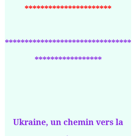
**********************
********************************
*****************
Ukraine, un chemin vers la