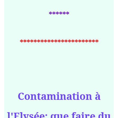
******
***********************
Contamination à
l'Elysée: que faire du