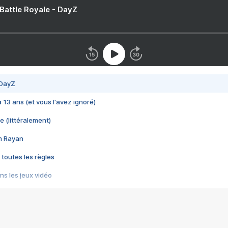
 Battle Royale - DayZ
 DayZ
 a 13 ans (et vous l'avez ignoré)
e (littéralement)
im Rayan
 toutes les règles
s les jeux vidéo
us choquant de Rockstar ? - Le scandale BULLY
e plus moche de Steam