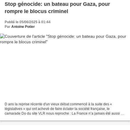
Stop génocide: un bateau pour Gaza, pour
rompre le blocus criminel
Publié le 05/06/2025 à 01:44
Par
Antoine Potier
D ans la reprise récente d'un vieux débat commencé à la suite des «
législatives » qui ont achevé de faire éclater la société française, le
camarade Do du site VLR nous reproche : La France n’a jamais été aussi à
droite ? Faux, elle est à gauche ! 3 juin...