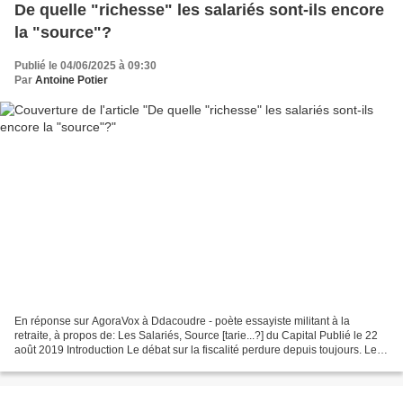
De quelle "richesse" les salariés sont-ils encore
la "source"?
Publié le 04/06/2025 à 09:30
Par
Antoine Potier
En réponse sur AgoraVox à Ddacoudre - poète essayiste militant à la
retraite, à propos de: Les Salariés, Source [tarie...?] du Capital Publié le 22
août 2019 Introduction Le débat sur la fiscalité perdure depuis toujours. Les
impôts font souvent l'objet...