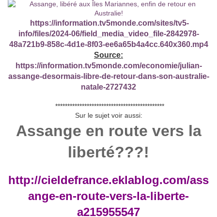
https://information.tv5monde.com/sites/tv5-
info/files/2024-06/field_media_video_file-2842978-
48a721b9-858c-4d1e-8f03-ee6a65b4a4cc.640x360.mp4
Source:
https://information.tv5monde.com/economie/julian-
assange-desormais-libre-de-retour-dans-son-australie-
natale-2727432
*********************************************
Sur le sujet voir aussi:
Assange en route vers la
liberté???!
http://cieldefrance.eklablog.com/ass
ange-en-route-vers-la-liberte-
a215955547