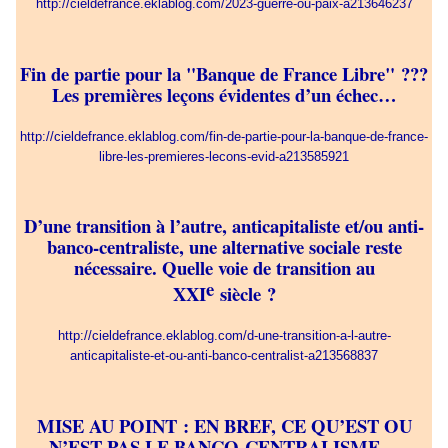
http://cieldefrance.eklablog.com/2023-guerre-ou-paix-a213646237
Fin de partie pour la "Banque de France Libre" ???
Les premières leçons évidentes d’un échec…
http://cieldefrance.eklablog.com/fin-de-partie-pour-la-banque-de-france-
libre-les-premieres-lecons-evid-a213585921
D’une transition à l’autre, anticapitaliste et/ou anti-
banco-centraliste, une alternative sociale reste
nécessaire. Quelle voie de transition au
e
XXI
siècle ?
http://cieldefrance.eklablog.com/d-une-transition-a-l-autre-
anticapitaliste-et-ou-anti-banco-centralist-a213568837
MISE AU POINT : EN BREF, CE QU’EST OU
N’EST PAS LE BANCO-CENTRALISME…