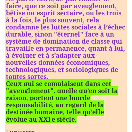
faire, que ce soit par aveuglement,
bêtise ou esprit sectaire, ou les trois
à la fois, le plus souvent, cela
condamne les luttes sociales à l’échec
durable, sinon "éternel" face à un
système de domination de classe qui
travaille en permanence, quant à lui,
à évoluer et à s’adapter aux
nouvelles données économiques,
technologiques, et sociologiques de
toutes sortes.
Ceux qui se complaisent dans cet
"aveuglement", quelle qu’en soit la
raison, portent une lourde
responsabilité, au regard de la
destinée humaine, telle qu’elle
évolue au XXI
e
siècle.