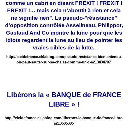
comme un cabri en disant FREXIT ! FREXIT !
FREXIT !… mais cela n’aboutit à rien et cela
ne signifie rien". La pseudo-"résistance"
d’opposition contrôlée Asselineau, Philippot,
Gastaud And Co montre la lune pour que les
idiots regardent la lune au lieu de pointer les
vraies cibles de la lutte.
http://cieldefrance.eklablog.com/pseudo-resistance-bien-entendu-
on-peut-sauter-sur-sa-chaise-comme-un-c-a213434707
Libérons la « BANQUE de FRANCE
LIBRE » !
http://cieldefrance.eklablog.com/liberons-la-banque-de-france-libre-
a213595395