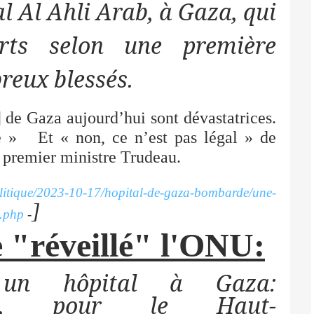
al Al Ahli Arab, à Gaza, qui
rts selon une première
reux blessés.
 de Gaza aujourd’hui sont dévastatrices.
e »
Et « non, ce n’est pas légal » de
e premier ministre Trudeau.
politique/2023-10-17/hopital-de-gaza-bombarde/une-
]
u.php
-
"réveillé" l'ONU:
un hôpital à Gaza:
, pour le Haut-