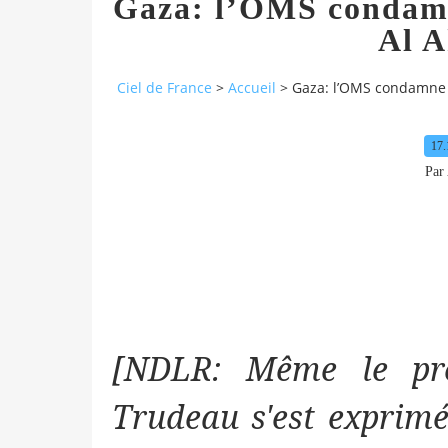
Gaza: l’OMS condamne
Al A
Ciel de France
>
Accueil
>
Gaza: l’OMS condamne la
17.
Par 
[NDLR: Même le pre
Trudeau s'est exprim