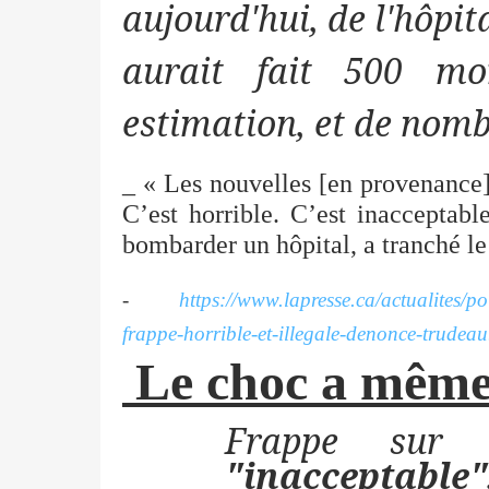
aujourd'hui, de l'hôpit
aurait fait 500 mo
estimation, et de nomb
_ « Les nouvelles [en provenance]
C’est horrible. C’est inacceptabl
bombarder un hôpital, a tranché l
-
https://www.lapresse.ca/actualites/
frappe-horrible-et-illegale-denonce-trudea
Le choc a même 
Frappe sur 
"inacceptable"