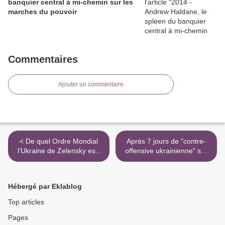
banquier central à mi-chemin sur les
marches du pouvoir
Commentaires
Ajouter un commentaire
< De quel Ordre Mondial
Après 7 jours de "contre-
l’Ukraine de Zelensky est-
offensive ukrainienne" sur
elle le nom ???
le front de Kherson, le point
sur ce front, et quelques
autres >
Hébergé par Eklablog
Top articles
Pages