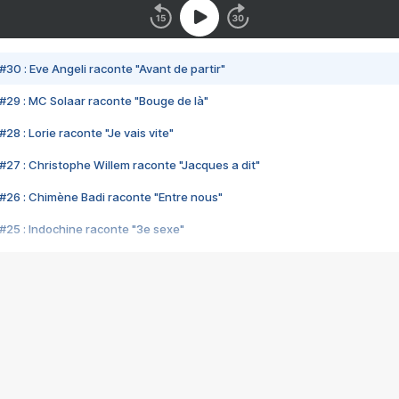
#30 : Eve Angeli raconte "Avant de partir"
#29 : MC Solaar raconte "Bouge de là"
28 : Lorie raconte "Je vais vite"
#27 : Christophe Willem raconte "Jacques a dit"
#26 : Chimène Badi raconte "Entre nous"
#25 : Indochine raconte "3e sexe"
#24 : Zaho raconte "C'est chelou"
#23 : Patrick Bruel raconte "Au café des délices"
#22 : Kyo raconte "Le chemin"
#21 : Nolwenn Leroy raconte "Cassé"
#20 : Patrick Hernandez raconte "Born to be alive"