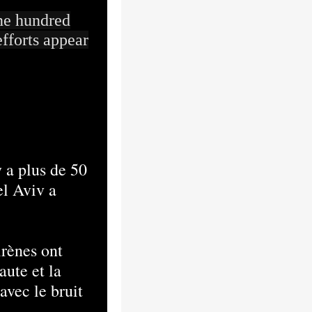
one hundred
fforts appear
 a plus de 50
el Aviv a
irènes ont
aute et la
avec le bruit