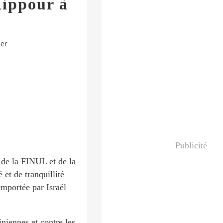
ippour à
ner
Publicité
, de la FINUL et de la
et de tranquillité
emportée par Israël
iniennes et contre les