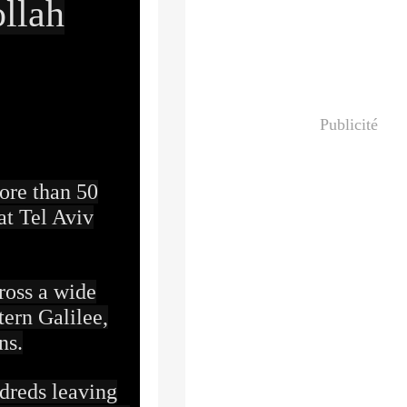
llah
Publicité
ore than 50
at Tel Aviv
ross a wide
ern Galilee,
ns.
ndreds leaving