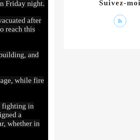
Suivez-mo
n Friday night.
vacuated after
o reach this
 building, and
age, while fire
 fighting in
igned a
ar, whether in