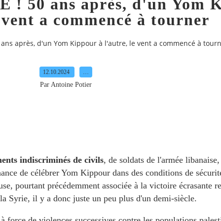
! 50 ans après, d'un Yom K
e vent a commencé à tourner
ans après, d'un Yom Kippour à l'autre, le vent a commencé à tour
12.10.2024
…
Par Antoine Potier
ents indiscriminés de civils
, de soldats de l'armée libanaise
chance de célébrer Yom Kippour dans des conditions de sécurité 
use, pourtant précédemment associée à la victoire écrasante r
 la Syrie, il y a donc juste un peu plus d'un demi-siècle.
 à force de violences successives contre les populations palest