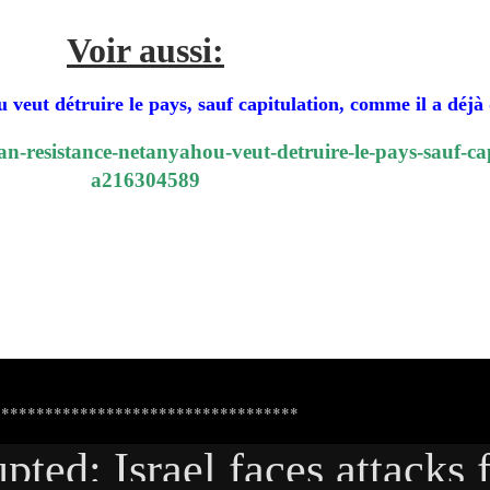
Voir aussi:
t détruire le pays, sauf capitulation, comme il a déjà 
ban-resistance-netanyahou-veut-detruire-le-pays-sauf-ca
a216304589
***********************************
pted: Israel faces attacks