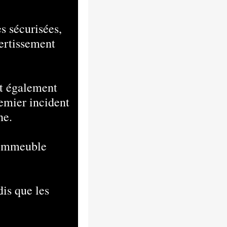
es sécurisées,
vertissement
nt également
remier incident
ne.
n immeuble
dis que les