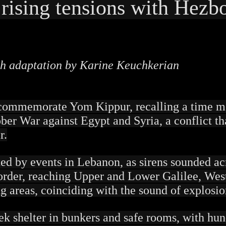
ising tensions with Hezbo
h adaptation by Karine Keuchkerian
o commemorate Yom Kippur, recalling a time m
ber War against Egypt and Syria, a conflict th
r.
ted by events in Lebanon, as sirens sounded ac
border, reaching Upper and Lower Galilee, West
g areas, coinciding with the sound of explosio
seek shelter in bunkers and safe rooms, with hu