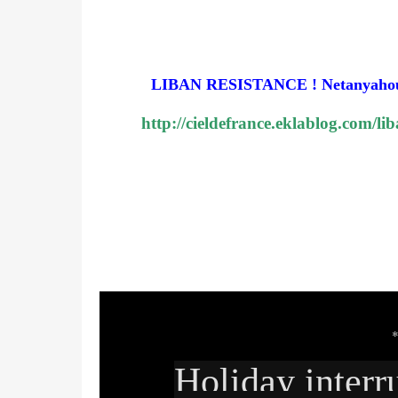
LIBAN RESISTANCE ! Netanyahou veu
http://cieldefrance.eklablog.com/li
Holiday interru