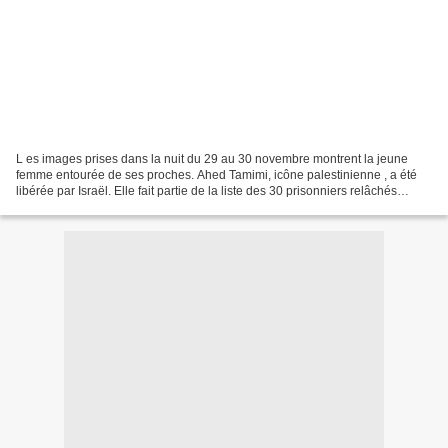
L es images prises dans la nuit du 29 au 30 novembre montrent la jeune
femme entourée de ses proches. Ahed Tamimi, icône palestinienne , a été
libérée par Israël. Elle fait partie de la liste des 30 prisonniers relâchés
mercredi en échange d’otages retenus...