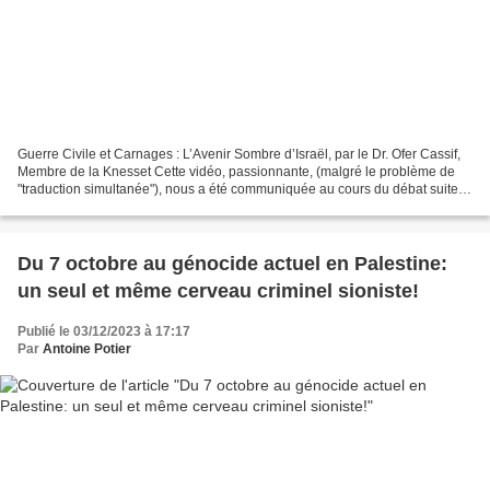
Guerre Civile et Carnages : L’Avenir Sombre d’Israël, par le Dr. Ofer Cassif,
Membre de la Knesset Cette vidéo, passionnante, (malgré le problème de
"traduction simultanée"), nous a été communiquée au cours du débat suite à
la republication sur Agoravox...
Du 7 octobre au génocide actuel en Palestine:
un seul et même cerveau criminel sioniste!
Publié le 03/12/2023 à 17:17
Par
Antoine Potier