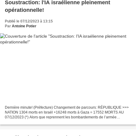
Soustraction: l'IA israélienne pleinement
opérationnelle!
Publié le 07/12/2023 à 13:15
Par
Antoine Potier
Dernière minute! (Préfecture) Changement de parcours: RÉPUBLIQUE >>>
NATION 1304 morts en Israël +16248 morts à Gaza = 17552 MORTS AU
07/12/2023 (*) Alors que reprennent les bombardements de l’armée
israélienne sur Gaza , deux sites israéliens d’information...