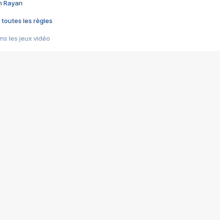
im Rayan
 toutes les règles
s les jeux vidéo
us choquant de Rockstar ? - Le scandale BULLY
e plus moche de Steam
du RÊVE tourne au CAUCHEMAR
pendant 8 heures
it… à tort
umiliés par un jeu vidéo
ire - Final Fantasy 8
ti un empire - Age of Empires
story DOFUS
tard, il crée l'un des pires jeux de tous les temps, MindsEye.