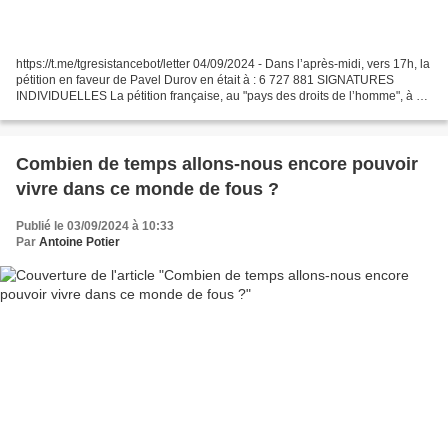
https://t.me/tgresistancebot/letter 04/09/2024 - Dans l’après-midi, vers 17h, la
pétition en faveur de Pavel Durov en était à : 6 727 881 SIGNATURES
INDIVIDUELLES La pétition française, au "pays des droits de l’homme", à 13
713 signatures… Il ne s’agit...
Combien de temps allons-nous encore pouvoir
vivre dans ce monde de fous ?
Publié le 03/09/2024 à 10:33
Par
Antoine Potier