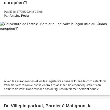
européen"!
Publié le 17/09/2024 à 22:06
Par
Antoine Potier
A vec les européennes et les les législatives dans la foulée le corps électoral
français s'est retrouvé divisé en trois "blocs" sensiblement équivalents en
nombre de voix. Dans tous les cas de figures un "tiercé" perdant pour le
pays... Et par le jeu...
De Villepin partout, Barnier à Matignon, la