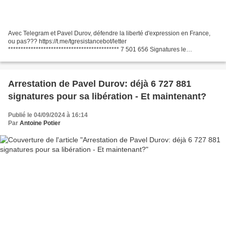
Avec Telegram et Pavel Durov, défendre la liberté d'expression en France,
ou pas??? https://t.me/tgresistancebot/letter
******************************************** 7 501 656 Signatures le
12/09/2024 en milieu d'après-midi
********************************************...
Arrestation de Pavel Durov: déjà 6 727 881
signatures pour sa libération - Et maintenant?
Publié le 04/09/2024 à 16:14
Par
Antoine Potier