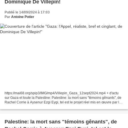
Dominique De Villepin!
Publié le 14/09/2024 à 17:03
Par
Antoine Potier
https://mai68.org/spip3/IMG/mp4/Villepin_Gaza_12sept2024.mp4 + d'actu
sur Gaza et toute la Palestine: Palestine: la mort sans "témoins gênants", de
Rachel Corrie à Aysenur Ezgi Eygi, tel est le projet réel mis en œuvre par les
sionistes! http://cieldefrance.eklablog.com/palestine-la-mort-sans-temoins-
genants-de-rachel-corrie-a-aysenur-ezgi-a216219559...
Palestine: la mort sans "témoins gênants", de