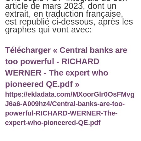
article de mars 2023, dont un
extrait, en traduction française,
est republié ci-dessous, après les
graphes qui vont avec:
Télécharger « Central banks are
too powerful - RICHARD
WERNER - The expert who
pioneered QE.pdf »
https://ekladata.com/MXoorGlr0OsFMvg
J6a6-A009hz4/Central-banks-are-too-
powerful-RICHARD-WERNER-The-
expert-who-pioneered-QE.pdf