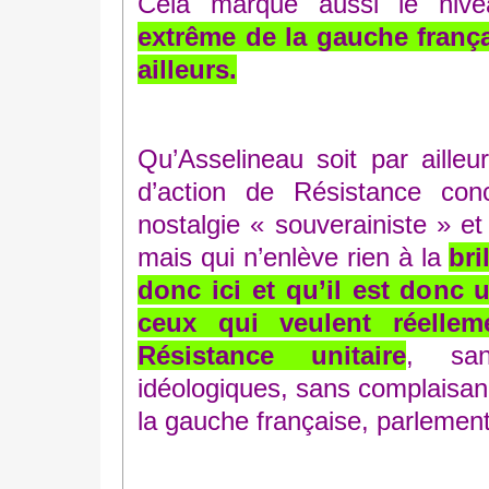
Cela marque aussi le ni
extrême de la gauche frança
ailleurs.
Qu’Asselineau soit par aille
d’action de Résistance con
nostalgie « souverainiste » et 
mais qui n’enlève rien à la
bri
donc ici et qu’il est donc 
ceux qui veulent réelle
Résistance unitaire
, san
idéologiques, sans complaisan
la gauche française, parlement