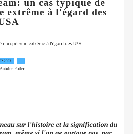
eam: un cas typique de
e extrême à l'égard des
USA
té européenne extrême à l'égard des USA
02.2023
…
Antoine Potier
neau sur l'histoire et la signification du
eam, même si l'on ne partage pas, par