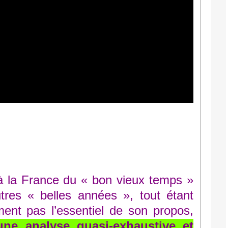
 à la France du « bon vieux temps »
tres « belles années », tout étant
ment pas l’essentiel de son propos,
une analyse quasi-exhaustive et