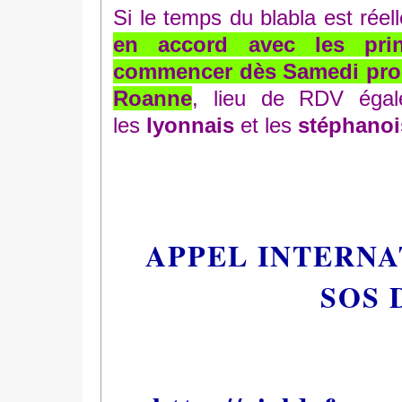
Si le temps du blabla est rée
en accord avec les pri
commencer dès Samedi proch
Roanne
, lieu de RDV égale
les
lyonnais
et les
stéphanoi
APPEL INTERNA
SOS 