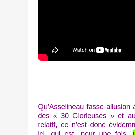
Qu’Asselineau fasse allusion
des « 30 Glorieuses » et au
relatif, ce n’est donc évidem
ici, qui est, pour une fois,