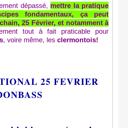
llement dépassé,
mettre la pratique
ncipes fondamentaux, ça peut
ain, 25 Février, et notamment à
ment tout à fait praticable pour
s
, voire même, les
clermontois!
TIONAL 25 FEVRIER
DONBASS