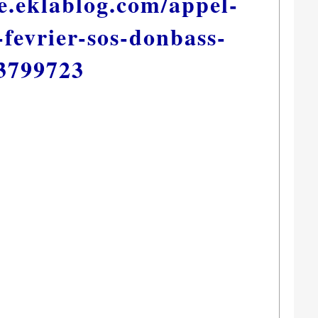
ce.eklablog.com/appel-
-fevrier-sos-donbass-
3799723