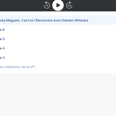
bey Maguire, c'est lui ! Rencontre avec Damien Witecka
e 6
e 5
e 4
e 3
s créatrices de la VF !
e 2
e 1
e Mektoub My Love arrive enfin ! Rencontre avec Shaïn Boumedine et Sal
i : après Toni en famille
elle réalise le bouleversant Dites lui que je l'aime