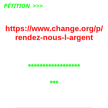
P
ÉTITION >>>
https://www.change.org/p/
rendez-nous-l-argent
******************
***