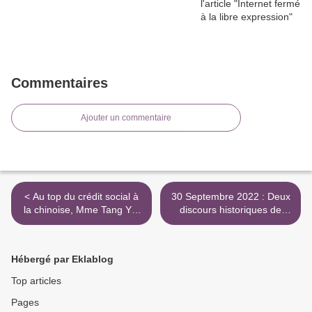
Commentaires
Ajouter un commentaire
< Au top du crédit social à
30 Septembre 2022 : Deux
la chinoise, Mme Tang Yu,
discours historiques de
PDG robot
Vladimir Poutine, pour la
signature du rattachement
du Donbass et sur la Place
Hébergé par Eklablog
Rouge (meeting-concert) >
Top articles
Pages