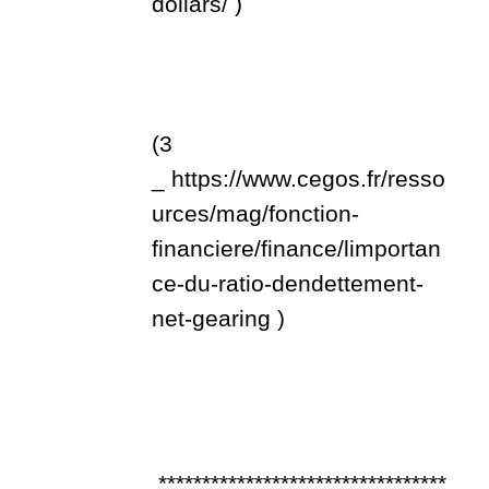
dollars/
)
(3
_
https://www.cegos.fr/resso
urces/mag/fonction-
financiere/finance/limportan
ce-du-ratio-dendettement-
net-gearing
)
*********************************