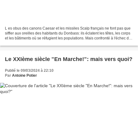
L es obus des canons Caesar et les missiles Scalp français ne font pas que
siffler aux oreilles des habitants du Donbass: ils éclatent les têtes, les corps
et les bâtiments où se réfugient les populations. Mais confronté à l'échec de
la prétendue "contre-offensive",...
Le XXIème siècle "En Marche!": mais vers quoi?
Publié le 09/03/2024 à 22:10
Par
Antoine Potier