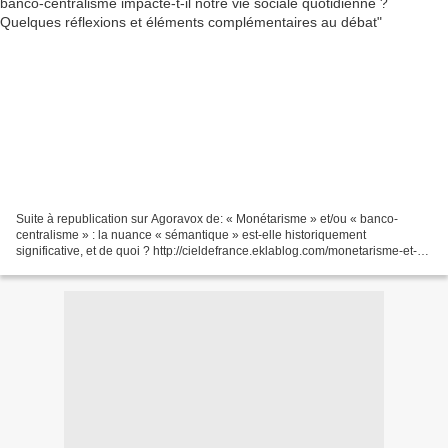
Suite à republication sur Agoravox de: « Monétarisme » et/ou « banco-
centralisme » : la nuance « sémantique » est-elle historiquement
significative, et de quoi ? http://cieldefrance.eklablog.com/monetarisme-et-
ou-banco-centralisme-la-nuance-semantique-est-elle-hist-a215537191...