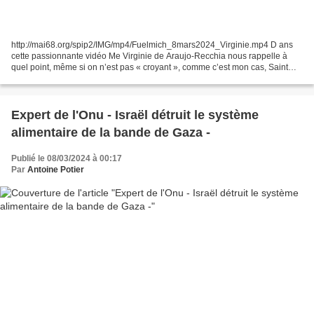
http://mai68.org/spip2/IMG/mp4/Fuelmich_8mars2024_Virginie.mp4 D ans
cette passionnante vidéo Me Virginie de Araujo-Recchia nous rappelle à
quel point, même si on n’est pas « croyant », comme c’est mon cas, Saint
Thomas d’Aquin ne disait néanmoins pas...
Expert de l'Onu - Israël détruit le système
alimentaire de la bande de Gaza -
Publié le 08/03/2024 à 00:17
Par
Antoine Potier