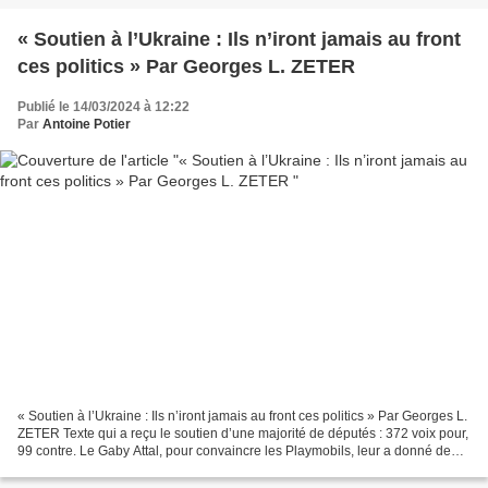
bushnell-soldat-de-l-us-air-forc-a215459725...
« Soutien à l’Ukraine : Ils n’iront jamais au front
ces politics » Par Georges L. ZETER
Publié le 14/03/2024 à 12:22
Par
Antoine Potier
« Soutien à l’Ukraine : Ils n’iront jamais au front ces politics » Par Georges L.
ZETER Texte qui a reçu le soutien d’une majorité de députés : 372 voix pour,
99 contre. Le Gaby Attal, pour convaincre les Playmobils, leur a donné de
l'envolée lyrique...