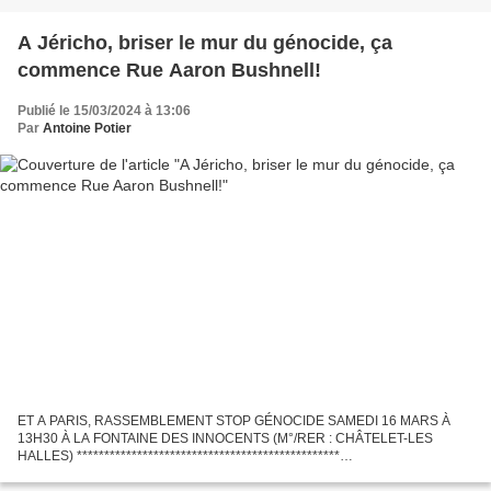
A Jéricho, briser le mur du génocide, ça
commence Rue Aaron Bushnell!
Publié le 15/03/2024 à 13:06
Par
Antoine Potier
ET A PARIS, RASSEMBLEMENT STOP GÉNOCIDE SAMEDI 16 MARS À
13H30 À LA FONTAINE DES INNOCENTS (M°/RER : CHÂTELET-LES
HALLES) ************************************************
http://cieldefrance.eklablog.com/free-palestine-le-dernier-cri-d-aaron-