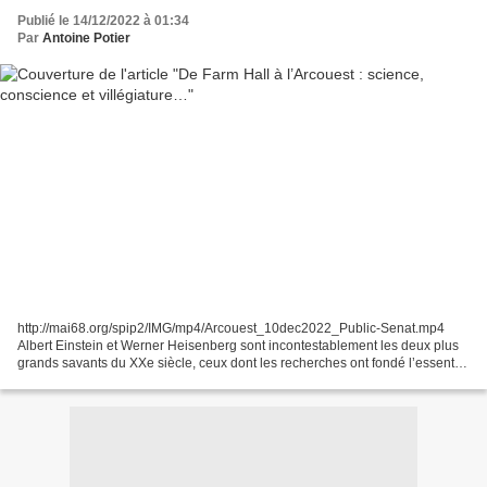
Publié le 14/12/2022 à 01:34
Par
Antoine Potier
http://mai68.org/spip2/IMG/mp4/Arcouest_10dec2022_Public-Senat.mp4
Albert Einstein et Werner Heisenberg sont incontestablement les deux plus
grands savants du XXe siècle, ceux dont les recherches ont fondé l’essentiel
des découvertes scientifiques et...