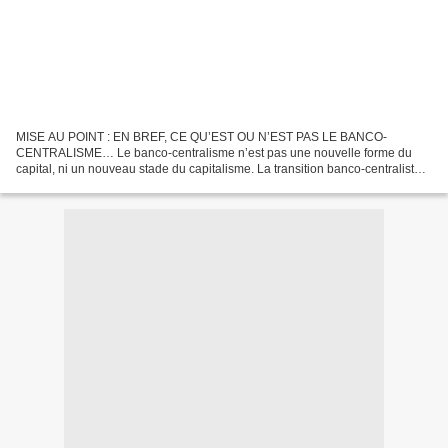
MISE AU POINT : EN BREF, CE QU’EST OU N’EST PAS LE BANCO-
CENTRALISME… Le banco-centralisme n’est pas une nouvelle forme du
capital, ni un nouveau stade du capitalisme. La transition banco-centraliste,
c’est la fin du capital, comme moyen de domination,...