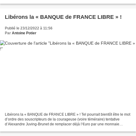
des banques privées et il est...
Libérons la « BANQUE de FRANCE LIBRE » !
Publié le 23/12/2022 à 11:56
Par
Antoine Potier
Libérons la « BANQUE de FRANCE LIBRE » ! Tel pourrait bientôt être le mot
d’ordre des souscripteurs de la courageuse (voire téméraire) tentative
d’Alexandre Juving-Brunet de remplacer déjà l’€uro par une monnaie
nationale française, fort justement et...