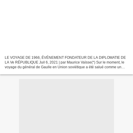
LE VOYAGE DE 1966, ÉVÉNEMENT FONDATEUR DE LA DIPLOMATIE DE
LA Ve RÉPUBLIQUE Juil 6, 2021 | par Maurice Vaïsse(*) Sur le moment, le
voyage du général de Gaulle en Union soviétique a été salué comme un
évènement exceptionnel. Dans son style inimitable,...