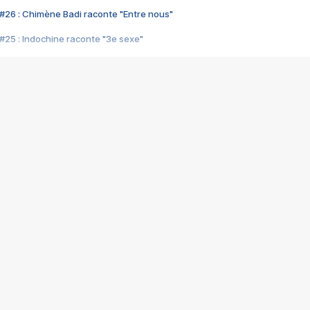
#26 : Chimène Badi raconte "Entre nous"
#25 : Indochine raconte "3e sexe"
#24 : Zaho raconte "C'est chelou"
#23 : Patrick Bruel raconte "Au café des délices"
#22 : Kyo raconte "Le chemin"
#21 : Nolwenn Leroy raconte "Cassé"
#20 : Patrick Hernandez raconte "Born to be alive"
#19 : Lorie raconte "Près de moi"
#18 : Michael Jones raconte "A nos actes manqués" (avec Jean-Jacque
#17 : Khaled raconte "Aïcha"
#16 : Corneille raconte "Parce qu'on vient de loin"
#15 : Indochine raconte "L'aventurier"