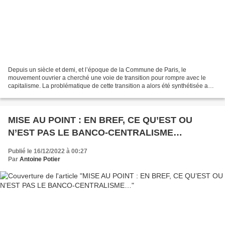
Depuis un siècle et demi, et l’époque de la Commune de Paris, le
mouvement ouvrier a cherché une voie de transition pour rompre avec le
capitalisme. La problématique de cette transition a alors été synthétisée au
mieux, à partir de 1875, par la célèbre...
MISE AU POINT : EN BREF, CE QU’EST OU
N’EST PAS LE BANCO-CENTRALISME…
Publié le 16/12/2022 à 00:27
Par
Antoine Potier