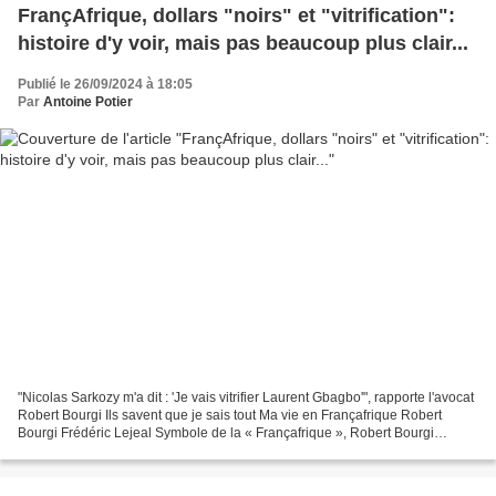
FrançAfrique, dollars "noirs" et "vitrification":
histoire d'y voir, mais pas beaucoup plus clair...
Publié le 26/09/2024 à 18:05
Par
Antoine Potier
"Nicolas Sarkozy m'a dit : 'Je vais vitrifier Laurent Gbagbo'", rapporte l'avocat
Robert Bourgi Ils savent que je sais tout Ma vie en Françafrique Robert
Bourgi Frédéric Lejeal Symbole de la « Françafrique », Robert Bourgi
aborde, pour la toute première...