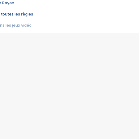
im Rayan
 toutes les règles
s les jeux vidéo
us choquant de Rockstar ? - Le scandale BULLY
e plus moche de Steam
du RÊVE tourne au CAUCHEMAR
pendant 8 heures
it… à tort
umiliés par un jeu vidéo
ire - Final Fantasy 8
ti un empire - Age of Empires
story DOFUS
tard, il crée l'un des pires jeux de tous les temps, MindsEye.