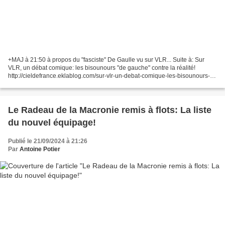
+MAJ à 21:50 à propos du "fasciste" De Gaulle vu sur VLR... Suite à: Sur
VLR, un débat comique: les bisounours "de gauche" contre la réalité!
http://cieldefrance.eklablog.com/sur-vlr-un-debat-comique-les-bisounours-
de-gauche-contre-la-realite-a216235457...
Le Radeau de la Macronie remis à flots: La liste
du nouvel équipage!
Publié le 21/09/2024 à 21:26
Par
Antoine Potier