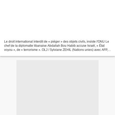
Le droit international interdit de « piéger » des objets civils, insiste l'ONU Le
chef de la diplomatie libanaise Abdallah Bou Habib accuse Israël, « État
voyou », de « terrorisme ». OLJ / Sylviane ZEHIL (Nations unies) avec AFP,
le 21 septembre 2024...