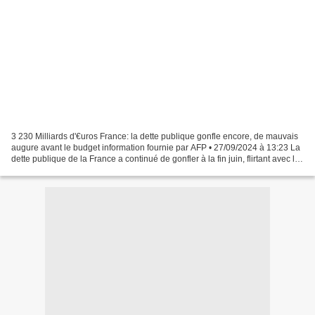
3 230 Milliards d'€uros France: la dette publique gonfle encore, de mauvais
augure avant le budget information fournie par AFP • 27/09/2024 à 13:23 La
dette publique de la France a continué de gonfler à la fin juin, flirtant avec les
3.230 milliards d'euros...