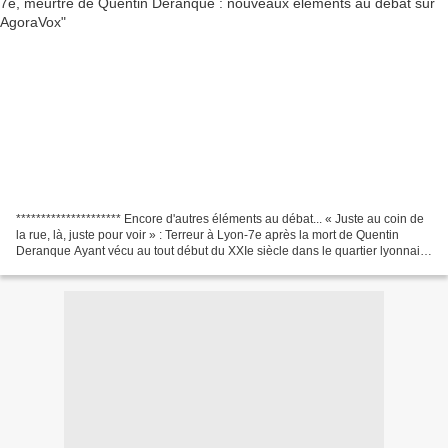
********************* Encore d'autres éléments au débat... « Juste au coin de
la rue, là, juste pour voir » : Terreur à Lyon-7e après la mort de Quentin
Deranque Ayant vécu au tout début du XXIe siècle dans le quartier lyonnais
où se sont récemment déroulés...