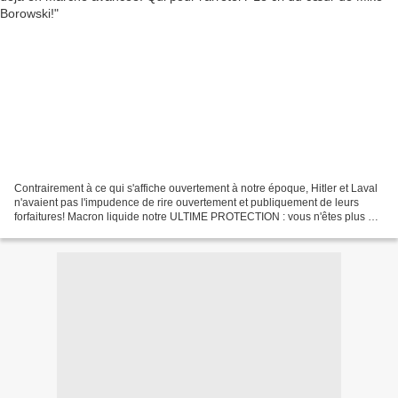
Contrairement à ce qui s'affiche ouvertement à notre époque, Hitler et Laval
n'avaient pas l'impudence de rire ouvertement et publiquement de leurs
forfaitures! Macron liquide notre ULTIME PROTECTION : vous n'êtes plus en
SÉCURITÉ | GPTV https://youtu.be/wi2_VHCqGOE...