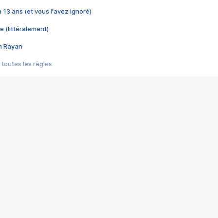
 a 13 ans (et vous l'avez ignoré)
e (littéralement)
im Rayan
 toutes les règles
s les jeux vidéo
us choquant de Rockstar ? - Le scandale BULLY
e plus moche de Steam
du RÊVE tourne au CAUCHEMAR
pendant 8 heures
it… à tort
umiliés par un jeu vidéo
ire - Final Fantasy 8