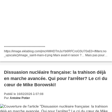
*********************************
https://image.eklablog.com/jmcHWHDTmJuYb6RFCroGSU70xE0=/filters:no
_upscale()/image_saint-marx-d.png Marx avait-il raison ?… Mais pas pour
les raisons que l’on croit ? IA, capitalisme et fin du travail
https://cieldefrance.eklablog.com/2026/02/debat-marx-avait-il-raison-mais-
pas-pour-les-raisons-que-l-on-croit.html...
Dissuasion nucléaire française: la trahison déjà
en marche avancée. Qui pour l'arrêter? Le cri du
cœur de Mike Borowski!
Publié le 16/02/2026 à 07:08
Par
Antoine Potier