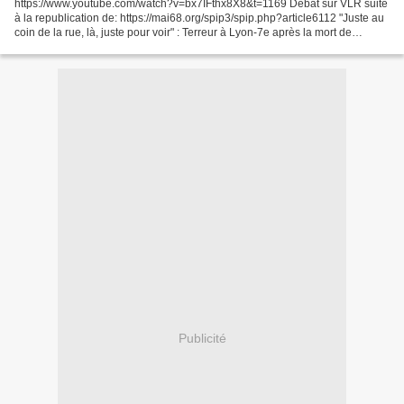
https://www.youtube.com/watch?v=bx7IFthx8X8&t=1169 Débat sur VLR suite
à la republication de: https://mai68.org/spip3/spip.php?article6112 "Juste au
coin de la rue, là, juste pour voir" : Terreur à Lyon-7e après la mort de
Quentin Deranque lien de l'article...
Publicité