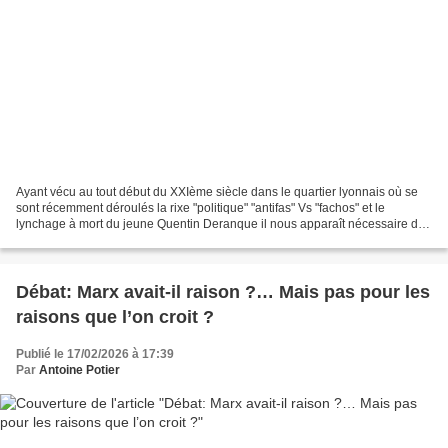
Ayant vécu au tout début du XXIème siècle dans le quartier lyonnais où se
sont récemment déroulés la rixe "politique" "antifas" Vs "fachos" et le
lynchage à mort du jeune Quentin Deranque il nous apparaît nécessaire de
mettre au grand jour quelques uns...
Débat: Marx avait-il raison ?… Mais pas pour les
raisons que l’on croit ?
Publié le 17/02/2026 à 17:39
Par
Antoine Potier