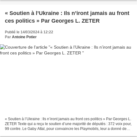
bushnell-soldat-de-l-us-air-forc-a215459725...
« Soutien à l’Ukraine : Ils n’iront jamais au front
ces politics » Par Georges L. ZETER
Publié le 14/03/2024 à 12:22
Par
Antoine Potier
« Soutien à l’Ukraine : Ils n’iront jamais au front ces politics » Par Georges L.
ZETER Texte qui a reçu le soutien d’une majorité de députés : 372 voix pour,
99 contre. Le Gaby Attal, pour convaincre les Playmobils, leur a donné de
l'envolée lyrique...