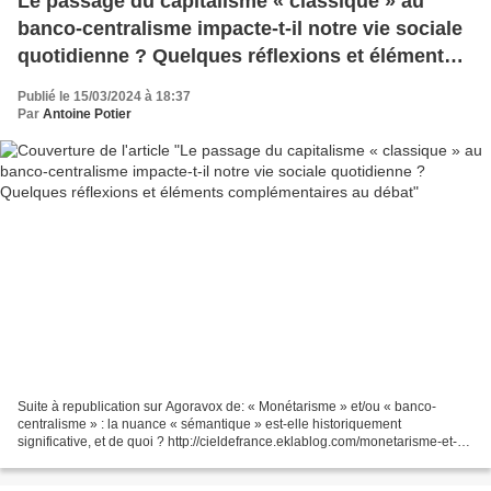
Le passage du capitalisme « classique » au
banco-centralisme impacte-t-il notre vie sociale
quotidienne ? Quelques réflexions et éléments
complémentaires au débat
Publié le 15/03/2024 à 18:37
Par
Antoine Potier
Suite à republication sur Agoravox de: « Monétarisme » et/ou « banco-
centralisme » : la nuance « sémantique » est-elle historiquement
significative, et de quoi ? http://cieldefrance.eklablog.com/monetarisme-et-
ou-banco-centralisme-la-nuance-semantique-est-elle-hist-a215537191...