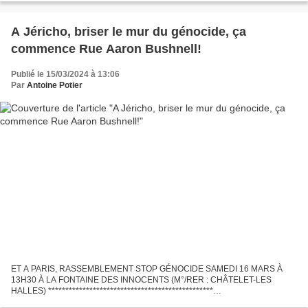
A Jéricho, briser le mur du génocide, ça
commence Rue Aaron Bushnell!
Publié le 15/03/2024 à 13:06
Par
Antoine Potier
ET A PARIS, RASSEMBLEMENT STOP GÉNOCIDE SAMEDI 16 MARS À
13H30 À LA FONTAINE DES INNOCENTS (M°/RER : CHÂTELET-LES
HALLES) ************************************************
http://cieldefrance.eklablog.com/free-palestine-le-dernier-cri-d-aaron-