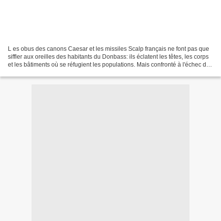
L es obus des canons Caesar et les missiles Scalp français ne font pas que
siffler aux oreilles des habitants du Donbass: ils éclatent les têtes, les corps
et les bâtiments où se réfugient les populations. Mais confronté à l'échec de
la prétendue "contre-offensive",...