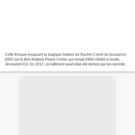
Cette fresque évoquant la tragique histoire de Rachel Corrie se trouvait en
2003 sur le Beit Arabiya Peace Center qui venait d'être rétabli à Anata,
Jérusalem Est. En 2012, ce bâtiment avait déjà été démoli par les sionistes
cinq fois, et cinq fois reconstruit...