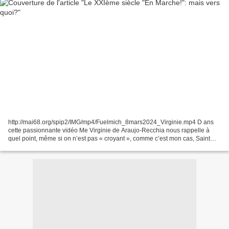
http://mai68.org/spip2/IMG/mp4/Fuelmich_8mars2024_Virginie.mp4 D ans
cette passionnante vidéo Me Virginie de Araujo-Recchia nous rappelle à
quel point, même si on n’est pas « croyant », comme c’est mon cas, Saint
Thomas d’Aquin ne disait néanmoins pas...