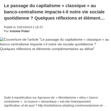
Le passage du capitalisme « classique » au
banco-centralisme impacte-t-il notre vie sociale
quotidienne ? Quelques réflexions et éléments
complémentaires au débat
Publié le 15/03/2024 à 18:37
Par
Antoine Potier
Suite à republication sur Agoravox de: « Monétarisme » et/ou « banco-
centralisme » : la nuance « sémantique » est-elle historiquement
significative, et de quoi ? http://cieldefrance.eklablog.com/monetarisme-et-
ou-banco-centralisme-la-nuance-semantique-est-elle-hist-a215537191...