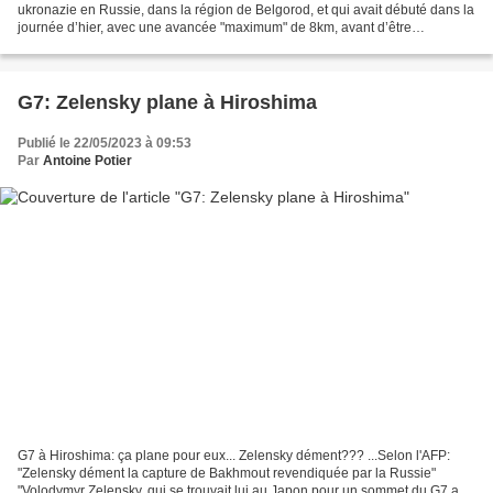
ukronazie en Russie, dans la région de Belgorod, et qui avait débuté dans la
journée d’hier, avec une avancée "maximum" de 8km, avant d’être
circonscrite dans le triangle figuré...
G7: Zelensky plane à Hiroshima
Publié le 22/05/2023 à 09:53
Par
Antoine Potier
G7 à Hiroshima: ça plane pour eux... Zelensky dément??? ...Selon l'AFP:
"Zelensky dément la capture de Bakhmout revendiquée par la Russie"
"Volodymyr Zelensky, qui se trouvait lui au Japon pour un sommet du G7 au