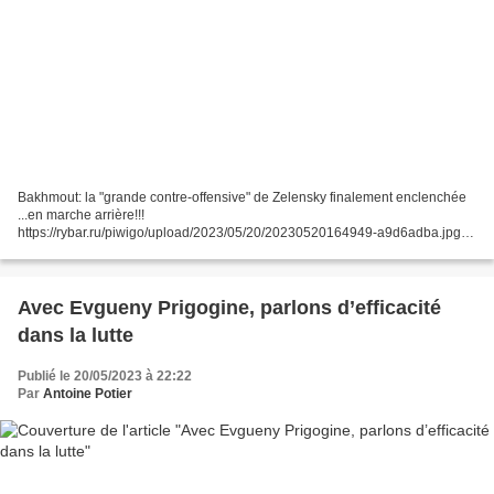
Bakhmout: la "grande contre-offensive" de Zelensky finalement enclenchée
...en marche arrière!!!
https://rybar.ru/piwigo/upload/2023/05/20/20230520164949-a9d6adba.jpg
Incapables de tenir leurs positions pourtant fortifiées depuis des mois en
ville, les...
Avec Evgueny Prigogine, parlons d’efficacité
dans la lutte
Publié le 20/05/2023 à 22:22
Par
Antoine Potier