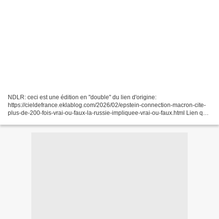
NDLR: ceci est une édition en "double" du lien d'origine:
https://cieldefrance.eklablog.com/2026/02/epstein-connection-macron-cite-
plus-de-200-fois-vrai-ou-faux-la-russie-impliquee-vrai-ou-faux.html Lien qui
pour une raison à priori "incompréhensible"...