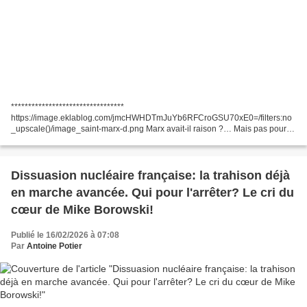
*********************************
https://image.eklablog.com/jmcHWHDTmJuYb6RFCroGSU70xE0=/filters:no
_upscale()/image_saint-marx-d.png Marx avait-il raison ?… Mais pas pour
les raisons que l’on croit ? IA, capitalisme et fin du travail
https://cieldefrance.eklablog.com/2026/02/debat-marx-avait-il-raison-mais-
pas-pour-les-raisons-que-l-on-croit.html...
Dissuasion nucléaire française: la trahison déjà
en marche avancée. Qui pour l'arrêter? Le cri du
cœur de Mike Borowski!
Publié le 16/02/2026 à 07:08
Par
Antoine Potier