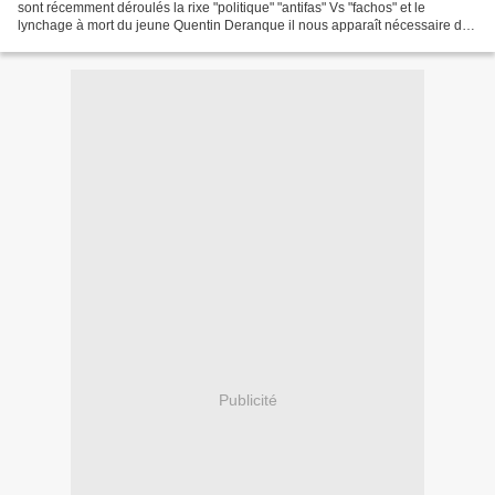
sont récemment déroulés la rixe "politique" "antifas" Vs "fachos" et le
lynchage à mort du jeune Quentin Deranque il nous apparaît nécessaire de
mettre au grand jour quelques uns...
Publicité