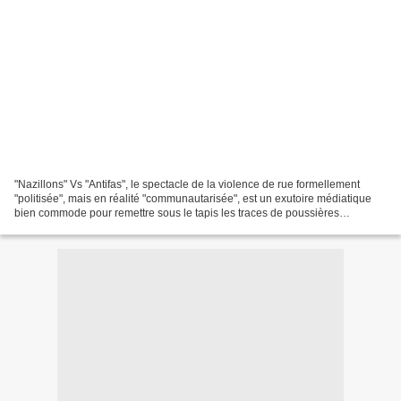
"Nazillons" Vs "Antifas", le spectacle de la violence de rue formellement
"politisée", mais en réalité "communautarisée", est un exutoire médiatique
bien commode pour remettre sous le tapis les traces de poussières
sanguinolentes que le système commençait...