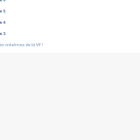
e 5
e 4
e 3
s créatrices de la VF !
e 2
e 1
e Mektoub My Love arrive enfin ! Rencontre avec Shaïn Boumedine et Sal
i : après Toni en famille
elle réalise le bouleversant Dites lui que je l'aime
ais ! Rencontre autour de Vie privée de Rebecca Zlotowski
 de Marguerite, Grave... Rencontre avec Ella Rumpf
 Les Rêveurs, un film intime sur la santé mentale