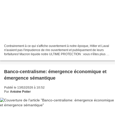
Contrairement à ce qui s'affiche ouvertement à notre époque, Hitler et Laval
n'avaient pas l'impudence de rire ouvertement et publiquement de leurs
forfaitures! Macron liquide notre ULTIME PROTECTION : vous n'êtes plus en
SÉCURITÉ | GPTV https://youtu.be/wi2_VHCqGOE...
Banco-centralisme: émergence économique et
émergence sémantique
Publié le 13/02/2026 à 10:52
Par
Antoine Potier