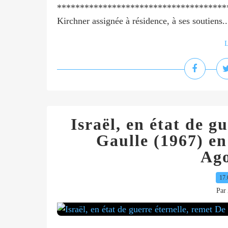
****************************************
Kirchner assignée à résidence, à ses soutiens..
L
Israël, en état de g
Gaulle (1967) en 
Ag
17.
Par 