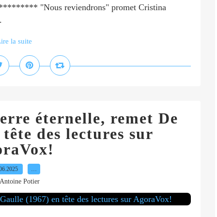
****** "Nous reviendrons" promet Cristina
.
ire la suite
uerre éternelle, remet De
tête des lectures sur
oraVox!
06.2025
…
Antoine Potier